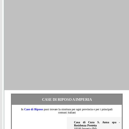
CASE DI RIPOSO A IMPERIA
In
Case di Riposo
puoi trovare la struttura per ogni provincia e per i principali
comuni italiani
Casa di Cura S. Anna spa -
Residenza Protetta
18100 Imperia (IM)