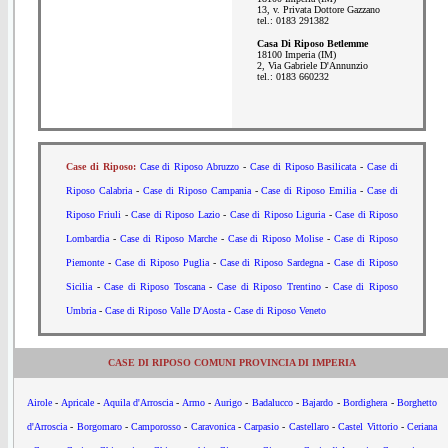
13, v. Privata Dottore Gazzano
tel.: 0183 291382
Casa Di Riposo Betlemme
18100 Imperia (IM)
2, Via Gabriele D'Annunzio
tel.: 0183 660232
Case di Riposo:
Case di Riposo Abruzzo
-
Case di Riposo Basilicata
-
Case di
Riposo Calabria
-
Case di Riposo Campania
-
Case di Riposo Emilia
-
Case di
Riposo Friuli
-
Case di Riposo Lazio
-
Case di Riposo Liguria
-
Case di Riposo
Lombardia
-
Case di Riposo Marche
-
Case di Riposo Molise
-
Case di Riposo
Piemonte
-
Case di Riposo Puglia
-
Case di Riposo Sardegna
-
Case di Riposo
Sicilia
-
Case di Riposo Toscana
-
Case di Riposo Trentino
-
Case di Riposo
Umbria
-
Case di Riposo Valle D'Aosta
-
Case di Riposo Veneto
CASE DI RIPOSO COMUNI PROVINCIA DI IMPERIA
Airole
-
Apricale
-
Aquila d'Arroscia
-
Armo
-
Aurigo
-
Badalucco
-
Bajardo
-
Bordighera
-
Borghetto
d'Arroscia
-
Borgomaro
-
Camporosso
-
Caravonica
-
Carpasio
-
Castellaro
-
Castel Vittorio
-
Ceriana