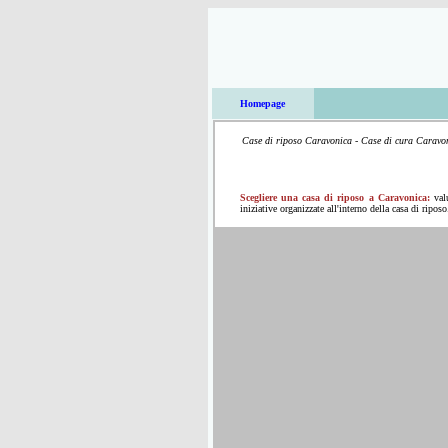
Homepage
Case di riposo Caravonica - Case di cura Caravoni
Scegliere una casa di riposo a Caravonica:
val
iniziative organizzate all'interno della casa di riposo