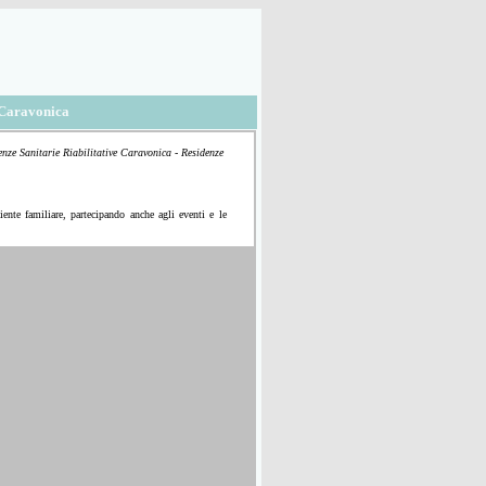
 Caravonica
nze Sanitarie Riabilitative Caravonica - Residenze
iente familiare, partecipando anche agli eventi e le