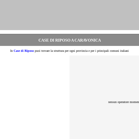
CASE DI RIPOSO A CARAVONICA
In
Case di Riposo
puoi trovare la struttura per ogni provincia e per i principali comuni italiani
nessun operatore moment