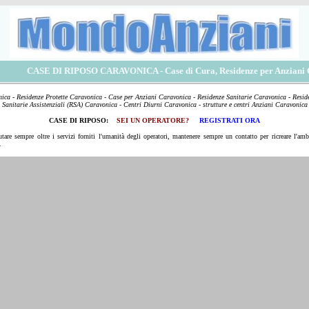
CASE DI RIPOSO CARAVONICA
- Case di Cura, Residenze per Anziani
ca - Residenze Protette Caravonica - Case per Anziani Caravonica - Residenze Sanitarie Caravonica - Reside
Sanitarie Assistenziali (RSA) Caravonica - Centri Diurni Caravonica - strutture e centri Anziani Caravonica
CASE DI RIPOSO:
SEI UN OPERATORE?
REGISTRATI ORA
utare sempre oltre i servizi forniti l'umanità degli operatori, mantenere sempre un contatto per ricreare l'amb
.