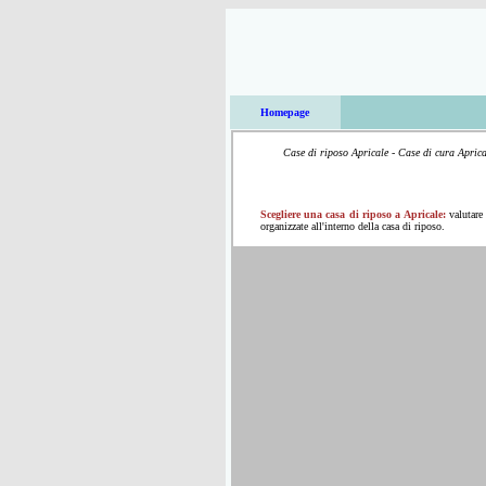
Homepage
Case di riposo Apricale - Case di cura Aprical
Scegliere una casa di riposo a Apricale:
valutare
organizzate all'interno della casa di riposo.