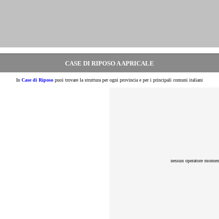
CASE DI RIPOSO A APRICALE
In
Case di Riposo
puoi trovare la struttura per ogni provincia e per i principali comuni italiani
nessun operatore moment