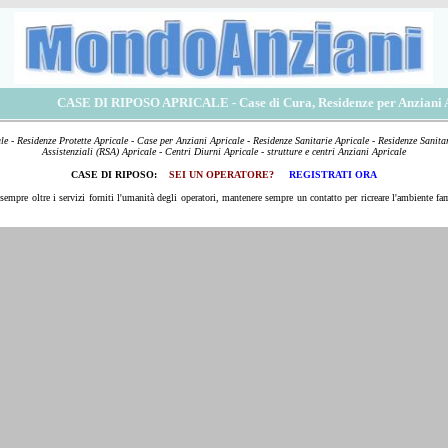
CASE DI RIPOSO APRICALE
- Case di Cura, Residenze per Anziani 
e - Residenze Protette Apricale - Case per Anziani Apricale - Residenze Sanitarie Apricale - Residenze Sanitar
Assistenziali (RSA) Apricale - Centri Diurni Apricale - strutture e centri Anziani Apricale
CASE DI RIPOSO:
SEI UN OPERATORE?
REGISTRATI ORA
 sempre oltre i servizi forniti l'umanità degli operatori, mantenere sempre un contatto per ricreare l'ambiente fam