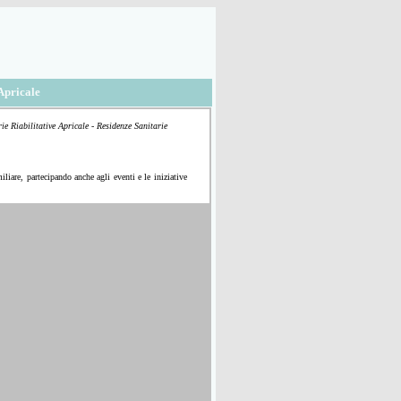
Apricale
ie Riabilitative Apricale - Residenze Sanitarie
iliare, partecipando anche agli eventi e le iniziative