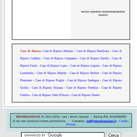
nessun operatore momentaneamente
inserito
Case di Riposo:
Case di Riposo Abruzzo
-
Case di Riposo Basilicata
-
Case di
Riposo Calabria
-
Case di Riposo Campania
-
Case di Riposo Emilia
-
Case di
Riposo Friuli
-
Case di Riposo Lazio
-
Case di Riposo Liguria
-
Case di Riposo
Lombardia
-
Case di Riposo Marche
-
Case di Riposo Molise
-
Case di Riposo
Piemonte
-
Case di Riposo Puglia
-
Case di Riposo Sardegna
-
Case di Riposo
Sicilia
-
Case di Riposo Toscana
-
Case di Riposo Trentino
-
Case di Riposo
Umbria
-
Case di Riposo Valle D'Aosta
-
Case di Riposo Veneto
MONDOANZIANI
(© 2012-2019) - tutti i diritti riservati - Partiva IVA:
01543360992
Il sito non costituisce testata giornalistica -
Contattaci:
staff@mondoanziani.it
-
Cookie
-
Privacy