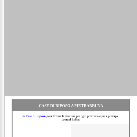
CASE DI RIPOSO A PIETRABRUNA
In
Case di Riposo
puoi trovare la struttura per ogni provincia e per i principali
comuni italiani