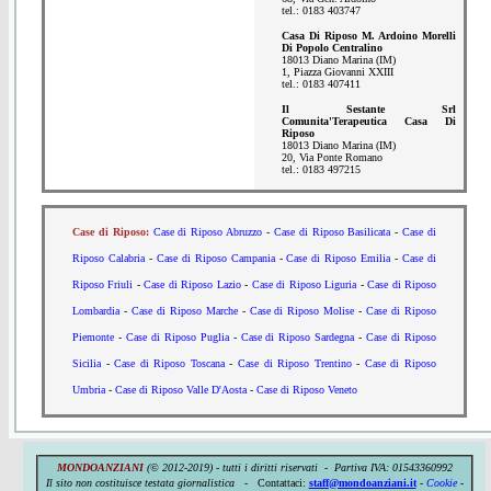
tel.: 0183 403747
Casa Di Riposo M. Ardoino Morelli
Di Popolo Centralino
18013 Diano Marina (IM)
1, Piazza Giovanni XXIII
tel.: 0183 407411
Il Sestante Srl
Comunita'Terapeutica Casa Di
Riposo
18013 Diano Marina (IM)
20, Via Ponte Romano
tel.: 0183 497215
Case di Riposo:
Case di Riposo Abruzzo
-
Case di Riposo Basilicata
-
Case di
Riposo Calabria
-
Case di Riposo Campania
-
Case di Riposo Emilia
-
Case di
Riposo Friuli
-
Case di Riposo Lazio
-
Case di Riposo Liguria
-
Case di Riposo
Lombardia
-
Case di Riposo Marche
-
Case di Riposo Molise
-
Case di Riposo
Piemonte
-
Case di Riposo Puglia
-
Case di Riposo Sardegna
-
Case di Riposo
Sicilia
-
Case di Riposo Toscana
-
Case di Riposo Trentino
-
Case di Riposo
Umbria
-
Case di Riposo Valle D'Aosta
-
Case di Riposo Veneto
MONDOANZIANI
(© 2012-2019) - tutti i diritti riservati - Partiva IVA:
01543360992
Il sito non costituisce testata giornalistica -
Contattaci:
staff@mondoanziani.it
-
Cookie
-