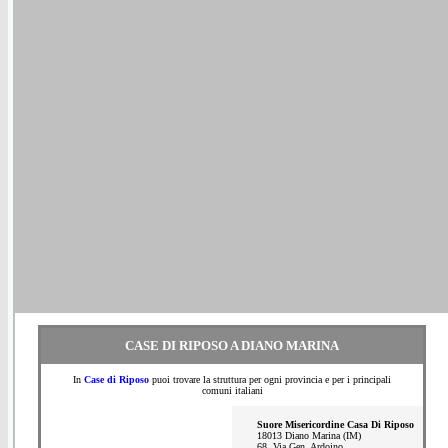
CASE DI RIPOSO A DIANO MARINA
In
Case di Riposo
puoi trovare la struttura per ogni provincia e per i principali
comuni italiani
Suore Misericordine Casa Di Riposo
18013 Diano Marina (IM)
68, Via Gen. Ardoino