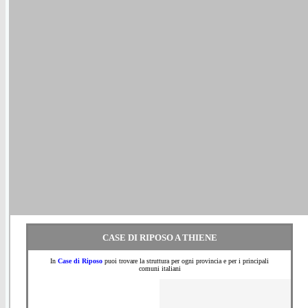
CASE DI RIPOSO A THIENE
In
Case di Riposo
puoi trovare la struttura per ogni provincia e per i principali
comuni italiani