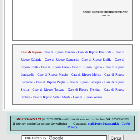
nessun operatore momentaneamente
inserito
Case di Riposo:
Case di Riposo Abruzzo
-
Case di Riposo Basilicata
-
Case di
Riposo Calabria
-
Case di Riposo Campania
-
Case di Riposo Emilia
-
Case di
Riposo Friuli
-
Case di Riposo Lazio
-
Case di Riposo Liguria
-
Case di Riposo
Lombardia
-
Case di Riposo Marche
-
Case di Riposo Molise
-
Case di Riposo
Piemonte
-
Case di Riposo Puglia
-
Case di Riposo Sardegna
-
Case di Riposo
Sicilia
-
Case di Riposo Toscana
-
Case di Riposo Trentino
-
Case di Riposo
Umbria
-
Case di Riposo Valle D'Aosta
-
Case di Riposo Veneto
MONDOANZIANI
(© 2012-2019) - tutti i diritti riservati - Partiva IVA:
01543360992
Il sito non costituisce testata giornalistica -
Contattaci:
staff@mondoanziani.it
-
Cookie
-
Privacy