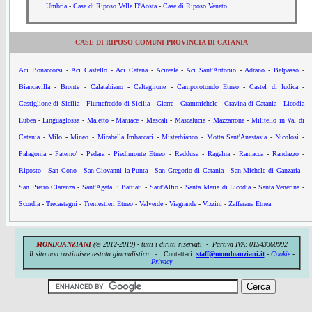
Umbria
-
Case di Riposo Valle D'Aosta
-
Case di Riposo Veneto
CASE DI RIPOSO COMUNI PROVINCIA DI CATANIA
Aci Bonaccorsi
-
Aci Castello
-
Aci Catena
-
Acireale
-
Aci Sant'Antonio
-
Adrano
-
Belpasso
-
Biancavilla
-
Bronte
-
Calatabiano
-
Caltagirone
-
Camporotondo Etneo
-
Castel di Iudica
-
Castiglione di Sicilia
-
Fiumefreddo di Sicilia
-
Giarre
-
Grammichele
-
Gravina di Catania
-
Licodia
Eubea
-
Linguaglossa
-
Maletto
-
Maniace
-
Mascali
-
Mascalucia
-
Mazzarrone
-
Militello in Val di
Catania
-
Milo
-
Mineo
-
Mirabella Imbaccari
-
Misterbianco
-
Motta Sant'Anastasia
-
Nicolosi
-
Palagonia
-
Paterno'
-
Pedara
-
Piedimonte Etneo
-
Raddusa
-
Ragalna
-
Ramacca
-
Randazzo
-
Riposto
-
San Cono
-
San Giovanni la Punta
-
San Gregorio di Catania
-
San Michele di Ganzaria
-
San Pietro Clarenza
-
Sant'Agata li Battiati
-
Sant'Alfio
-
Santa Maria di Licodia
-
Santa Venerina
-
Scordia
-
Trecastagni
-
Tremestieri Etneo
-
Valverde
-
Viagrande
-
Vizzini
-
Zafferana Etnea
MONDOANZIANI
(© 2012-2019) - tutti i diritti riservati - Partiva IVA:
01543360992
Il sito non costituisce testata giornalistica -
Contattaci:
staff@mondoanziani.it
-
Cookie
-
Privacy