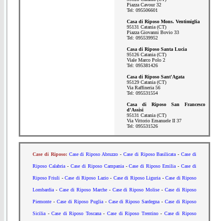
Piazza Cavour 32
Tel: 095506601
Casa di Riposo Mons. Ventimiglia
95131 Catania (CT)
Piazza Giovanni Bovio 33
Tel: 095539952
Casa di Riposo Santa Lucia
95126 Catania (CT)
Viale Marco Polo 2
Tel: 095381426
Casa di Riposo Sant'Agata
95129 Catania (CT)
Via Raffineria 56
Tel: 095531554
Casa di Riposo San Francesco
d'Assisi
95131 Catania (CT)
Via Vittorio Emanuele II 37
Tel: 095531526
Case di Riposo:
Case di Riposo Abruzzo
-
Case di Riposo Basilicata
-
Case di
Riposo Calabria
-
Case di Riposo Campania
-
Case di Riposo Emilia
-
Case di
Riposo Friuli
-
Case di Riposo Lazio
-
Case di Riposo Liguria
-
Case di Riposo
Lombardia
-
Case di Riposo Marche
-
Case di Riposo Molise
-
Case di Riposo
Piemonte
-
Case di Riposo Puglia
-
Case di Riposo Sardegna
-
Case di Riposo
Sicilia
-
Case di Riposo Toscana
-
Case di Riposo Trentino
-
Case di Riposo