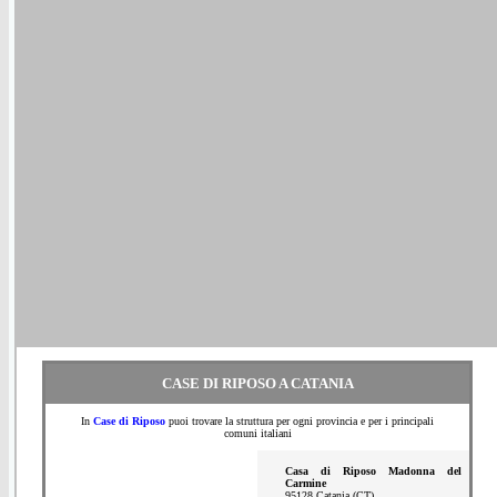
CASE DI RIPOSO A CATANIA
In
Case di Riposo
puoi trovare la struttura per ogni provincia e per i principali
comuni italiani
Casa di Riposo Madonna del
Carmine
95128 Catania (CT)