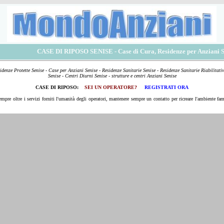
CASE DI RIPOSO SENISE
- Case di Cura, Residenze per Anziani S
idenze Protette Senise - Case per Anziani Senise - Residenze Sanitarie Senise - Residenze Sanitarie Riabilitativ
Senise - Centri Diurni Senise - strutture e centri Anziani Senise
CASE DI RIPOSO:
SEI UN OPERATORE?
REGISTRATI ORA
empre oltre i servizi forniti l'umanità degli operatori, mantenere sempre un contatto per ricreare l'ambiente fami