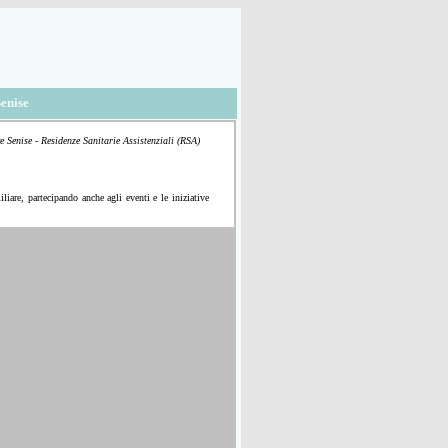
enise
e Senise - Residenze Sanitarie Assistenziali (RSA)
liare, partecipando anche agli eventi e le iniziative