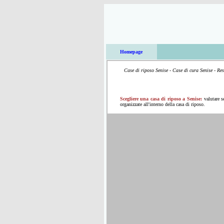
Homepage
Case di riposo Senise - Case di cura Senise - Res
Scegliere una casa di riposo a Senise:
valutare s
organizzate all'interno della casa di riposo.