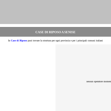
CASE DI RIPOSO A SENISE
In
Case di Riposo
puoi trovare la struttura per ogni provincia e per i principali comuni italiani
nessun operatore moment