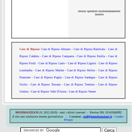
nessun operatore momentaneamente
inserito
Case di Riposo:
Case di Riposo Abruzzo
-
Case di Riposo Basilicata
-
Case di
Riposo Calabria
-
Case di Riposo Campania
-
Case di Riposo Emilia
-
Case di
Riposo Friuli
-
Case di Riposo Lazio
-
Case di Riposo Liguria
-
Case di Riposo
Lombardia
-
Case di Riposo Marche
-
Case di Riposo Molise
-
Case di Riposo
Piemonte
-
Case di Riposo Puglia
-
Case di Riposo Sardegna
-
Case di Riposo
Sicilia
-
Case di Riposo Toscana
-
Case di Riposo Trentino
-
Case di Riposo
Umbria
-
Case di Riposo Valle D'Aosta
-
Case di Riposo Veneto
MONDOANZIANI
(© 2012-2019) - tutti i diritti riservati - Partiva IVA:
01543360992
Il sito non costituisce testata giornalistica -
Contattaci:
staff@mondoanziani.it
-
Cookie
-
Privacy